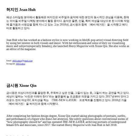
허지인 Jean Huh
패션 스타일링 분야에서 활동해온 허지인은 비주얼과 음악에 대한 본인의 동시적인 관심을 이용해, 현재
는 아이돌 비주얼 디렉팅 분야에서 활동 중이다. 음악은 물론, 인물, 특히 여성을 대상으로 한 시각화 작업
에 즐거움과 사명감을 함께 지니고 있는 그는 2018년, 금시원과 함께 〈헤비 매거진〉을 시작했고 에디
터로 활동하고 있다.
Jean Huh who has worked as a fashion stylist is now working in Idol(K-pop artist) visual directing field
by using her interest in both visuals and music. With her enthusiasm and sense of duty on visualizing
music and subjects(especially females), she launched
Heavy Magazine
with Xione Qin. She also works as
an editor of the magazine.
Email:
4001rakta@gmail.com
Instagram:
4001rakta
금시원 Xione Qin
금시원은 의상디자인과를 졸업한 후, 주목하고 싶은 인물, 그들이 입는 옷, 그들이 하는 공연을 찍고 있다.
세상이 말하는 ‘사진은 이래야 한다’라는 불문율에 늘 조금쯤은 의문을 가지고 있다. 2017년부터 언더그
라운드 씬의 여성 DJ, 뮤지션을 찍는 〈THE-NEW-LAYER〉 프로젝트를 진행하고 있다. 2018년 가을
〈헤비 매거진〉을 허지인과 함께 시작했다.
After completing her fashion design degree, Xione Qin started taking photographs of portraits, outfits,
and performances of a figure who draws her attention. She subtly questions about conventional norms of
“how photography should be” and has operated
THE-NEW-LAYER
, archiving portraits of underground
female DJs and musicians, since 2017. She started
Heavy Magazine
with Jean Huh in fall 2018.